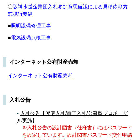
〇
阪神水道企業団入札参加意思確認による見積依頼方
について（R5.6.1改正）《PDF》
式試行要綱
阪神水道企業団総合評価方式実施に伴う低入札
価格調査手続要綱の一部改正について（R5.5.22
■
照明設備修理工事
改正）《PDF》
■
電気設備点検工事
阪神水道企業団最低制限価格制度実施要領の一
部改正について（R5.5.22改正）《PDF》
PPP/PFIに関する民間提案について
インターネット公有財産売却
入札書と積算内訳書の取扱いについて
（R4.9.30）
インターネット公有財産売却
★重要なお知らせ（新旧対照表）総合評価方式
実施要綱の改正 外 R4.7.25
★【重要なお知らせ】押印の見直しについて
入札公告
（令和4年4月1日施行）《PDF》
★下請負等における地元事業者への優先発注に
入札公告【郵便入札/電子入札/公募型プロポーザ
ついて【お願い】（令和３年１０月２８日）
ル実施】
★「役員一覧表」に関するお願い（重要：
※入札公告の設計図書（仕様書）にはパスワード
R2.11.26）
を設定しています。設計図書パスワード交付申請