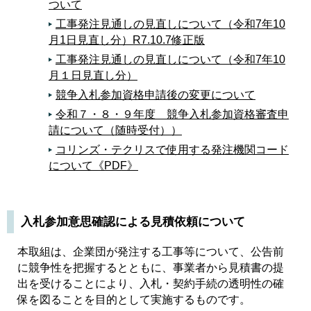
ついて
工事発注見通しの見直しについて（令和7年10
月1日見直し分）R7.10.7修正版
工事発注見通しの見直しについて（令和7年10
月１日見直し分）
競争入札参加資格申請後の変更について
令和７・８・９年度 競争入札参加資格審査申
請について（随時受付））
コリンズ・テクリスで使用する発注機関コード
について《PDF》
阪神水道企業団指名停止基準要綱の新旧対照表
《PDF》（R6.12.５改正）
阪神水道企業団指名停止基準要綱について
入札参加意思確認による見積依頼について
《PDF》（R6.12.５改正）
本取組は、企業団が発注する工事等について、公告前
災害応援協定先（設備業者）の公募について
に競争性を把握するとともに、事業者から見積書の提
阪神水道企業団における工事契約約款第25条の
出を受けることにより、入札・契約手続の透明性の確
運用について《PDF》
保を図ることを目的として実施するものです。
阪神水道企業団現場代理人取扱要領の一部改正