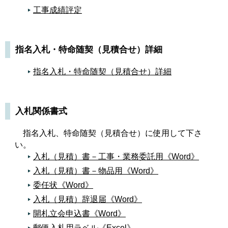
施工管理基準に関するお知らせ（平成２８年７月
工事成績評定
１日）《PDF》
暴力団の排除に関する取り組みについて
指名入札・特命随契（見積合せ）詳細
指名入札・特命随契（見積合せ）詳細
入札関係書式
指名入札、特命随契（見積合せ）に使用して下さ
い。
入札（見積）書－工事・業務委託用《Word》
入札（見積）書－物品用《Word》
委任状《Word》
入札（見積）辞退届《Word》
開札立会申込書《Word》
郵便入札用ラベル《Excel》