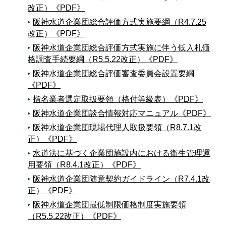
改正）《PDF》
阪神水道企業団総合評価方式実施要綱（R4.7.25
改正）《PDF》
阪神水道企業団総合評価方式実施に伴う低入札価
格調査手続要綱（R5.5.22改正）《PDF》
阪神水道企業団総合評価審査委員会設置要綱
《PDF》
指名業者選定取扱要領（格付等級表）《PDF》
阪神水道企業団談合情報対応マニュアル《PDF》
阪神水道企業団現場代理人取扱要領（R8.7.1改
正）《PDF》
水道法に基づく企業団施設内における衛生管理運
用要領（R8.4.1改正）《PDF》
阪神水道企業団随意契約ガイドライン（R7.4.1改
正）《PDF》
阪神水道企業団最低制限価格制度実施要領
（R5.5.22改正）《PDF》