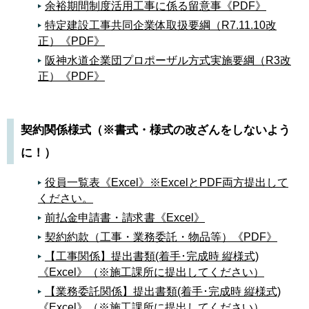
余裕期間制度活用工事に係る留意事《PDF》
特定建設工事共同企業体取扱要綱（R7.11.10改
正）《PDF》
阪神水道企業団プロポーザル方式実施要綱（R3改
正）《PDF》
契約関係様式（※書式・様式の改ざんをしないよう
に！）
役員一覧表《Excel》※ExcelとPDF両方提出して
ください。
前払金申請書・請求書《Excel》
契約約款（工事・業務委託・物品等）《PDF》
【工事関係】提出書類(着手･完成時 縦様式)
《Excel》（※施工課所に提出してください）
【業務委託関係】提出書類(着手･完成時 縦様式)
《Excel》（※施工課所に提出してください）