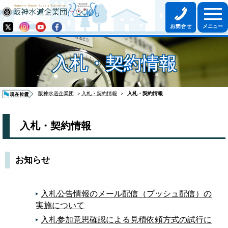
入札・契約情報
阪神水道企業団
＞
入札・契約情報
＞
入札・契約情報
入札・契約情報
お知らせ
入札公告情報のメール配信（プッシュ配信）の
実施について
入札参加意思確認による見積依頼方式の試行に