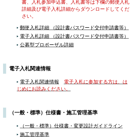
書、入札参加申込書、入札書等は下欄の郵便入札
KSI官公庁オークションにおける公有財産売却
詳細及び電子入札詳細からダウンロードしてくだ
について（令和３年１月１４日）
さい。
消費税の税率改正に伴う取扱いに関するお知ら
せ（令和元年９月１０日）《PDF》
郵便入札詳細 （設計書パスワード交付申請書等）
消費税の税率改正に伴う取り扱いについて（契
電子入札詳細 （設計書パスワード交付申請書等）
約書の消費税率）《PDF》
公募型プロポーザル詳細
完成図書の形式について（受注者用）(平成３０
年１０月１１日)《PDF》
背表紙作成ファイル
《Excel》
電子入札関連情報
※阪神水道企業団では、文書管理上の要請か
ら、完成図書の形式を指定しております。内容
電子入札関連情報
電子入札に参加する方は、は
をお読みいただき、完成図書の形式を整えた上
じめにお読みください。
で御提出いただきますよう、御協力をお願いい
たします。
（一般・標準）仕様書・施工管理基準
（一般・標準）仕様書等に関する変更のお知ら
せ（平成３０年５月３１日）《PDF》
（一般・標準）仕様書・変更設計ガイドライン
施工管理基準