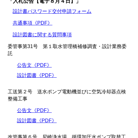
「入札公告【電子８月４日】」
設計書パスワード交付申請フォーム
共通事項《PDF》
設計図書に関する質問事項
委管事第31号 第１取水管理橋補修調査・設計業務委
託
公告文《PDF》
設計図書《PDF》
工送第２号 送水ポンプ電動機並びに空気冷却器点検
整備工事
公告文《PDF》
設計図書《PDF》
改管事第６号 尼崎浄水場 循環加圧水ポンプ取替工