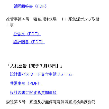
質問回答書《PDF》
改管事第４号 猪名川浄水場 ⅠⅡ系集泥ポンプ取替
工事
公告文《PDF》
設計図書《PDF》
「入札公告【電子７月16日】」
設計書パスワード交付申請フォーム
共通事項《PDF》
設計図書に関する質問事項
委送第５号 直流及び無停電電源装置点検業務委託