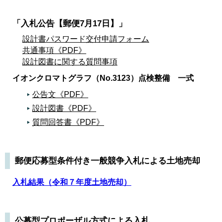
「入札公告【郵便7月17日】」
設計書パスワード交付申請フォーム
共通事項《PDF》
設計図書に関する質問事項
イオンクロマトグラフ（No.3123）点検整備 一式
公告文《PDF》
設計図書《PDF》
質問回答書《PDF》
郵便応募型条件付き一般競争入札による土地売却
入札結果（令和７年度土地売却）
公募型プロポーザル方式による入札