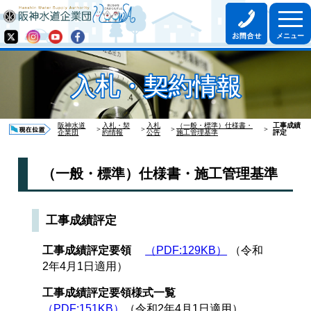
入札・契約情報
阪神水道
入札・契
入札
（一般・標準）仕様書・
工事成績
＞
＞
＞
＞
企業団
約情報
公告
施工管理基準
評定
（一般・標準）仕様書・施工管理基準
工事成績評定
工事成績評定要領
（PDF:129KB）
（令和
2年4月1日適用）
工事成績評定要領様式一覧
（PDF:151KB）
（令和2年4月1日適用）