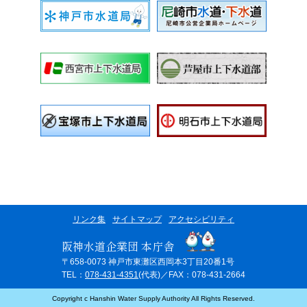
リンク集
サイトマップ
アクセシビリティ
阪神水道企業団 本庁舎
〒658-0073 神戸市東灘区西岡本3丁目20番1号
TEL：
078-431-4351
(代表)／FAX：078-431-2664
Copyright c Hanshin Water Supply Authority All Rights Reserved.