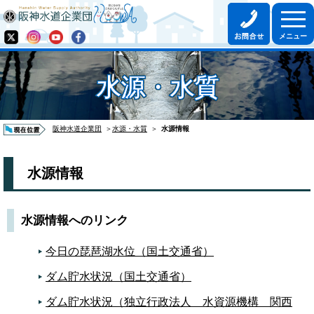
水源・水質
阪神水道企業団
＞
水源・水質
＞
水源情報
水源情報
水源情報へのリンク
今日の琵琶湖水位（国土交通省）
ダム貯水状況（国土交通省）
ダム貯水状況（独立行政法人 水資源機構 関西