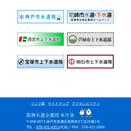
リンク集
サイトマップ
アクセシビリティ
阪神水道企業団 本庁舎
〒658-0073 神戸市東灘区西岡本3丁目20番1号
TEL：
078-431-4351
(代表)／FAX：078-431-2664