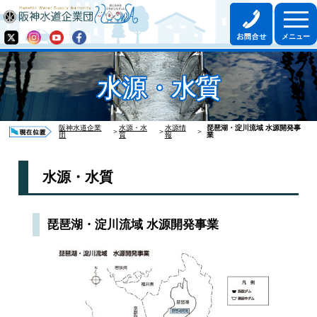
水源・水質
阪神水道企業
水源・水
水源情
琵琶湖・淀川流域 水源開発事
＞
＞
＞
団
質
報
業
水源・水質
琵琶湖・淀川流域 水源開発事業