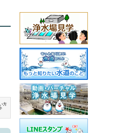
ない方
ト