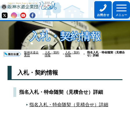
入札・契約情報
阪神水道企
入札・契約
入札・契約
指名入札・特命随契（見積合
＞
＞
＞
業団
情報
情報
せ）詳細
入札・契約情報
指名入札・特命随契（見積合せ）詳細
指名入札・特命随契（見積合せ）詳細