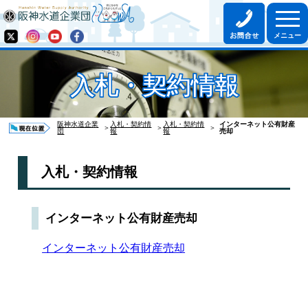
入札・契約情報
阪神水道企業
入札・契約情
入札・契約情
インターネット公有財産
＞
＞
＞
団
報
報
売却
入札・契約情報
インターネット公有財産売却
インターネット公有財産売却