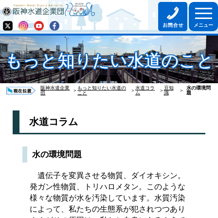
もっと知りたい水道のこと
阪神水道企業
もっと知りたい水道の
水道コラ
豆知
水の環境問
＞
＞
＞
＞
団
こと
ム
識
題
水道コラム
水の環境問題
遺伝子を変異させる物質、ダイオキシン。
発ガン性物質、トリハロメタン。このような
様々な物質が水を汚染しています。水質汚染
によって、私たちの生態系が犯されつつあり