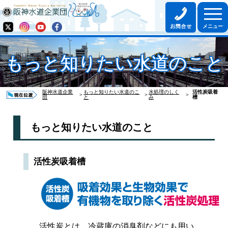
もっと知りたい水道のこと
阪神水道企業
もっと知りたい水道のこ
水処理のしく
活性炭吸着
＞
＞
＞
団
と
み
槽
もっと知りたい水道のこと
活性炭吸着槽
活性炭とは、冷蔵庫の消臭剤などにも用い