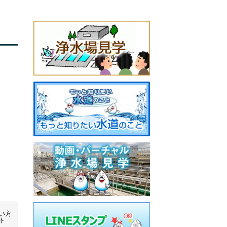
ない方
ト