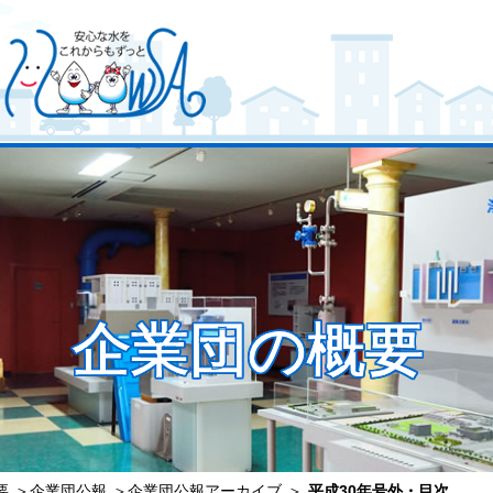
企業団の概要
要
＞
企業団公報
＞
企業団公報アーカイブ
＞
平成30年号外・目次