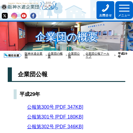
企業団の概要
阪神水道企業
企業団の概
企業団公
企業団公報アーカ
平成29
＞
＞
＞
＞
団
要
報
イブ
年
企業団公報
平成29年
公報第300号 [PDF 347KB]
公報第301号 [PDF 180KB]
公報第302号 [PDF 346KB]