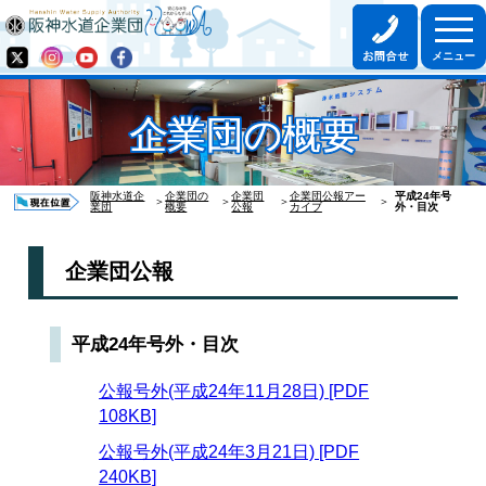
企業団の概要
阪神水道企
企業団の
企業団
企業団公報アー
平成24年号
＞
＞
＞
＞
業団
概要
公報
カイブ
外・目次
企業団公報
平成24年号外・目次
公報号外(平成24年11月28日) [PDF
108KB]
公報号外(平成24年3月21日) [PDF
240KB]