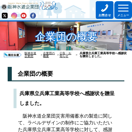
企業団の概要
阪神水道
企業団の
公告・お
兵庫県立兵庫工業高等学校へ感謝状
＞
＞
＞
企業団
概要
知らせ
を贈呈しました。
企業団の概要
兵庫県立兵庫工業高等学校へ感謝状を贈呈
しました。
阪神水道企業団災害用備蓄水の製造に関し
て、ラベルデザインの制作にご協力いただい
た兵庫県立兵庫工業高等学校に対して、感謝