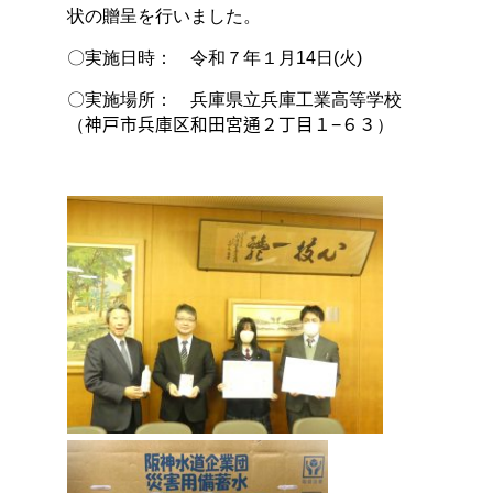
状の贈呈を行いました。
〇実施日時： 令和７年１月14日(火)
〇実施場所： 兵庫県立兵庫工業高等学校
（
神戸市兵庫区和田宮通
２
丁目
１
−
６３
）