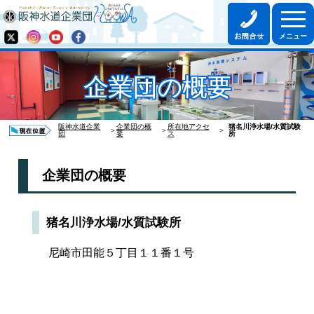
企業団の概要
阪神水道企業
企業団の概
所在地アクセ
猪名川浄水場/水質試験
＞
＞
＞
団
要
ス
所
企業団の概要
猪名川浄水場/水質試験所
尼崎市田能５丁目１１番１号