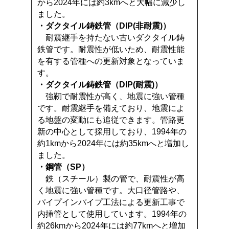
から2024年には約3kmへと大幅に減少し
ました。
・ダクタイル鋳鉄管（DIP(非耐震)）
耐震継手を持たない古いダクタイル鋳
鉄管です。耐震性が低いため、耐震性能
を有する管種への更新対象となっていま
す。
・ダクタイル鋳鉄管（DIP(耐震)）
強靭で耐震性が高く、地震に強い管種
です。耐震継手を備えており、地震によ
る地盤の変動にも追従できます。管路更
新の中心として採用しており、1994年の
約1kmから2024年には約35kmへと増加し
ました。
・鋼管（SP）
鉄（スチール）製の管で、耐震性が高
く地震に強い管種です。大口径管路や、
パイプインパイプ工法による更新工事で
内挿管として使用しています。1994年の
約26kmから2024年には約77kmへと増加