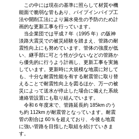
この中には現在の基準に照らして材質や機
能面で脆弱な管もあり、パイプインパイプ工
法や開削工法により漏水発生の予防のため計
画的な更新工事を行っています。
当企業団では平成７年（1995 年）の阪神
淡路大震災での被災経験を踏まえ、管路の耐
震性向上にも努めています。管体の強度が低
い、継手部に可とう性が少ないなどの管路か
ら優先的に行うよう計画し、更新工事を実施
しています。更新時に大規模な地震に対して
も、十分な耐震性能を有する耐震管に取り替
えることで耐震性向上を図るほか、万一の被
災によって送水が停止した場合に備えた系統
連絡管設置にも取り組んでいます。
令和６年度末で、管路延長約 185km のう
ち約 112km が耐震管となっています。耐震
管の割合は 60％を超えており、今後も地震
に強い管路を目指した取組を続けていきま
す。