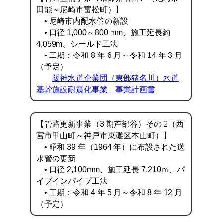
田能～尼崎市富松町）】
• 尼崎市内配水管の新設
• 口径 1,000～800 mm、施工延長約
4,059m、シールド工法
• 工期：令和 8 年 6 月～令和 14 年 3 月
（予定）
阪神水道企業団（東部猪名川）水道
基幹施設耐震化事業 事業計画書
【管路更新事業（3 期芦部谷）その 2（西
宮市甲山町～神戸市東灘区本山町）】
• 昭和 39 年（1964 年）に布設された送
水管の更新
• 口径 2,100mm、施工延長 7,210ｍ、パ
イプインパイプ工法
• 工期：令和 4 年 5 月～令和 8 年 12 月
（予定）