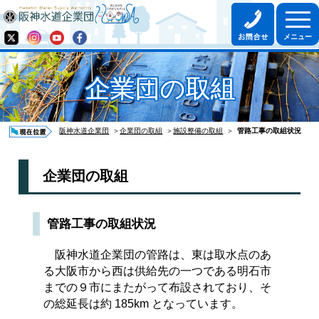
企業団の取組
阪神水道企業団
＞
企業団の取組
＞
施設整備の取組
＞
管路工事の取組状況
企業団の取組
管路工事の取組状況
阪神水道企業団の管路は、東は取水点のあ
る大阪市から西は供給先の一つである明石市
までの９市にまたがって布設されており、そ
の総延長は約 185km となっています。