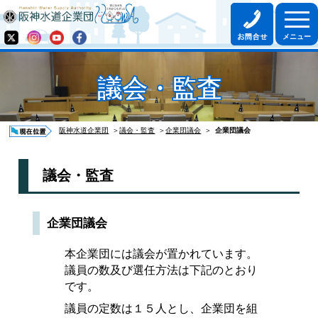
議会・監査
阪神水道企業団
＞
議会・監査
＞
企業団議会
＞
企業団議会
議会・監査
企業団議会
本企業団には議会が置かれています。
議員の数及び選任方法は下記のとおり
です。
議員の定数は１５人とし、企業団を組