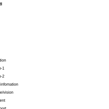
I
tion
h-1
h-2
linfomation
e/vision
ment
eport