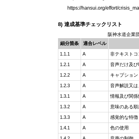
https://hansui.org/effort/crisi
8) 達成基準チェックリスト
阪神水道企業
細分箇条
適合レベル
1.1.1
A
非テキストコ
1.2.1
A
音声だけ及び
1.2.2
A
キャプション
1.2.3
A
音声解説又は
1.3.1
A
情報及び関係
1.3.2
A
意味のある順
1.3.3
A
感覚的な特徴
1.4.1
A
色の使用
1.4.2
A
音声の制御