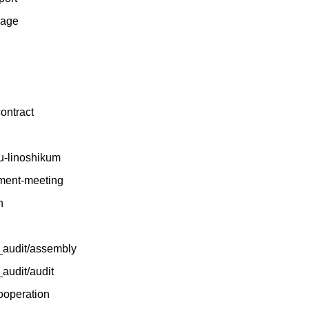
page
contract
hu-linoshikum
ement-meeting
n
_audit/assembly
audit/audit
cooperation