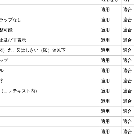
適用
適合
ラップなし
適用
適合
整可能
適用
適合
止及び非表示
適用
適合
（閃）光，又はしきい（閾）値以下
適用
適合
ップ
適用
適合
ル
適用
適合
序
適用
適合
（コンテキスト内）
適用
適合
適用
適合
適用
適合
適用
適合
適用
適合