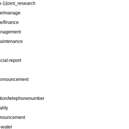
h-1/joint_research
nce/manage
ce/finance
_management
_maintenance
icial-report
r-announcement
zation/telephonenumber
ality
announcement
-water