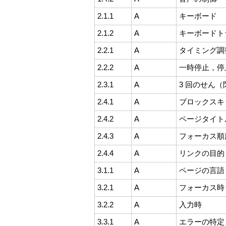
2.1.1
A
キーボード
2.1.2
A
キーボードト
2.2.1
A
タイミング調
2.2.2
A
一時停止，停
2.3.1
A
3 回のせん
2.4.1
A
ブロックスキ
2.4.2
A
ページタイト
2.4.3
A
フォーカス順
2.4.4
A
リンクの目的
3.1.1
A
ページの言語
3.2.1
A
フォーカス時
3.2.2
A
入力時
3.3.1
A
エラーの特定