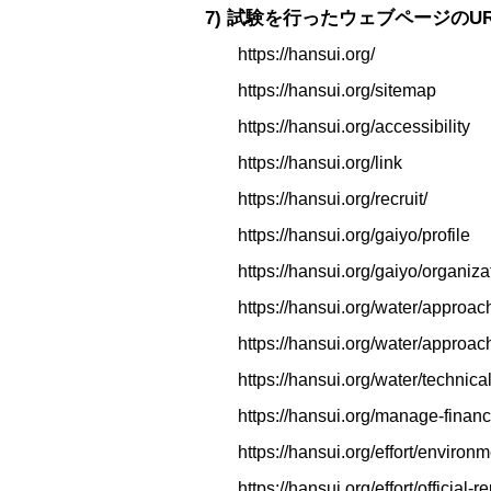
7) 試験を行ったウェブページのUR
https://hansui.org/
https://hansui.org/sitemap
https://hansui.org/accessibility
https://hansui.org/link
https://hansui.org/recruit/
https://hansui.org/gaiyo/profile
https://hansui.org/gaiyo/organiza
https://hansui.org/water/approac
https://hansui.org/water/approac
https://hansui.org/water/technica
https://hansui.org/manage-financ
https://hansui.org/effort/environ
https://hansui.org/effort/official-r