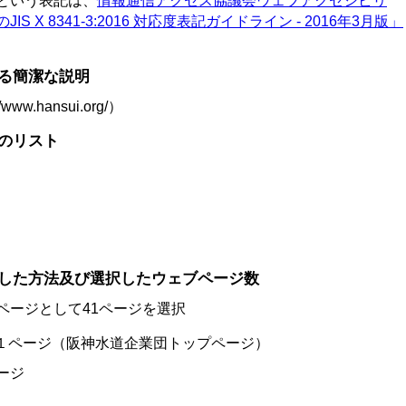
という表記は、
情報通信アクセス協議会ウェブアクセシビリ
X 8341-3:2016 対応度表記ガイドライン - 2016年3月版」
する簡潔な説明
.hansui.org/）
術のリスト
択した方法及び選択したウェブページ数
ページとして41ページを選択
１ページ（阪神水道企業団トップページ）
ージ