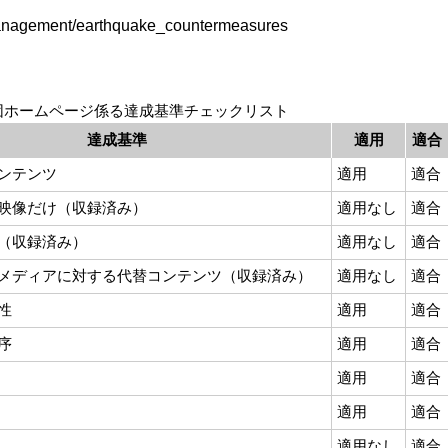
s_management/earthquake_countermeasures
団ホームページ係る達成基準チェックリスト
達成基準
適用
適合
ンテンツ
適用
適合
映像だけ（収録済み）
適用なし
適合
（収録済み）
適用なし
適合
メディアに対する代替コンテンツ（収録済み）
適用なし
適合
性
適用
適合
序
適用
適合
適用
適合
適用
適合
適用なし
適合