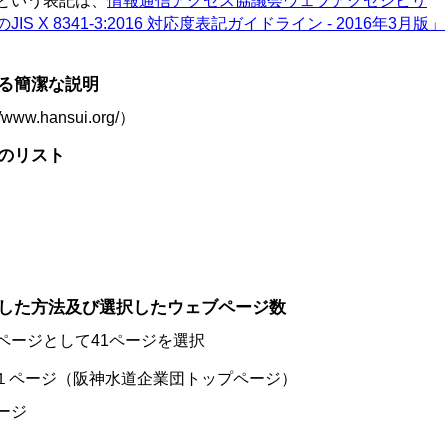
という表記は、
情報通信アクセス協議会ウェブアクセシビリ
X 8341-3:2016 対応度表記ガイドライン - 2016年3月版」
する簡潔な説明
.hansui.org/）
術のリスト
択した方法及び選択したウェブページ数
ページとして41ページを選択
１ページ（阪神水道企業団トップページ）
ージ