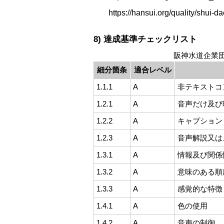
https://hansui.org/quality/shui
8) 達成基準チェックリスト
阪神水道企業
細分箇条
適合レベル
1.1.1
A
非テキストコ
1.2.1
A
音声だけ及び
1.2.2
A
キャプション
1.2.3
A
音声解説又は
1.3.1
A
情報及び関係
1.3.2
A
意味のある順
1.3.3
A
感覚的な特徴
1.4.1
A
色の使用
1.4.2
A
音声の制御