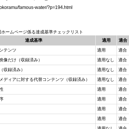
-daokoramu/famous-water/?p=194.html
団ホームページ係る達成基準チェックリスト
達成基準
適用
適合
ンテンツ
適用
適合
映像だけ（収録済み）
適用なし
適合
（収録済み）
適用なし
適合
メディアに対する代替コンテンツ（収録済み）
適用なし
適合
性
適用
適合
序
適用
適合
適用
適合
適用
適合
適用なし
適合