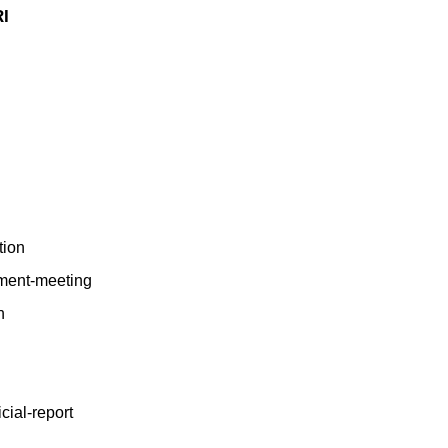
I
tion
ement-meeting
n
icial-report