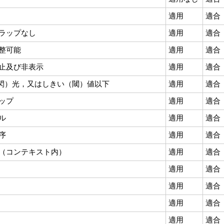
適用
適合
ラップなし
適用
適合
整可能
適用
適合
止及び非表示
適用
適合
（閃）光，又はしきい（閾）値以下
適用
適合
ップ
適用
適合
ル
適用
適合
序
適用
適合
（コンテキスト内）
適用
適合
適用
適合
適用
適合
適用
適合
適用
適合