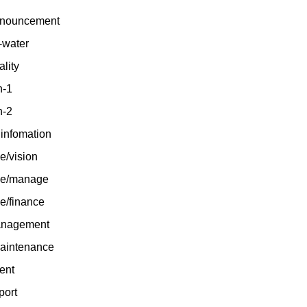
announcement
-water
ality
h-1
h-2
linfomation
e/vision
nce/manage
ce/finance
_management
_maintenance
ment
eport