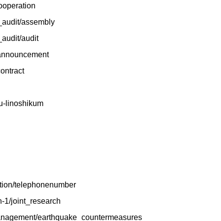
cooperation
_audit/assembly
audit/audit
r-announcement
contract
hu-linoshikum
zation/telephonenumber
h-1/joint_research
s_management/earthquake_countermeasures