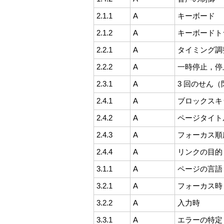
2.1.1
A
キーボード
2.1.2
A
キーボードト
2.2.1
A
タイミング調
2.2.2
A
一時停止，停
2.3.1
A
3 回のせん
2.4.1
A
ブロックスキ
2.4.2
A
ページタイト
2.4.3
A
フォーカス順
2.4.4
A
リンクの目的
3.1.1
A
ページの言語
3.2.1
A
フォーカス時
3.2.2
A
入力時
3.3.1
A
エラーの特定