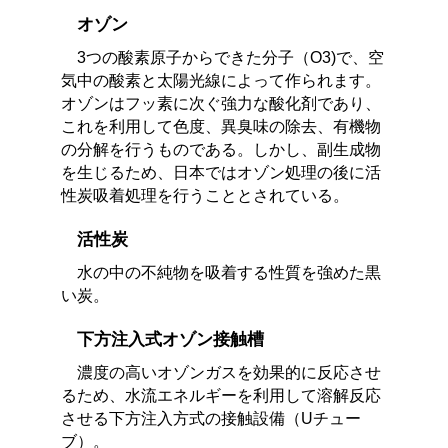
オゾン
3つの酸素原子からできた分子（O3)で、空
気中の酸素と太陽光線によって作られます。
オゾンはフッ素に次ぐ強力な酸化剤であり、
これを利用して色度、異臭味の除去、有機物
の分解を行うものである。しかし、副生成物
を生じるため、日本ではオゾン処理の後に活
性炭吸着処理を行うこととされている。
活性炭
水の中の不純物を吸着する性質を強めた黒
い炭。
下方注入式オゾン接触槽
濃度の高いオゾンガスを効果的に反応させ
るため、水流エネルギーを利用して溶解反応
させる下方注入方式の接触設備（Uチュー
ブ）。