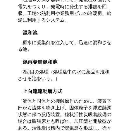
電気をつくり、発電時に発生する排熱を回
収、工場の熱利用や業務用ビルの冷暖房、給
湯に利用するシステム。
混和池
原水に凝集剤を注入して、迅速に混和させ
る池。
混再凝集混和池
2回目の処理（処理途中の水に薬品を混和
させる池をいう。）
上向流流動層方式
流体と固体との接触操作のために、装置下
部から流体を吹き上げ、固体粒子を浮遊懸濁
状態に保つ反応装置。粒状活性炭吸着設備の
場合は膨張床とも呼ばれ、加圧型と開放型が
ある。活性炭は槽内で膨張層を形成し、徐々