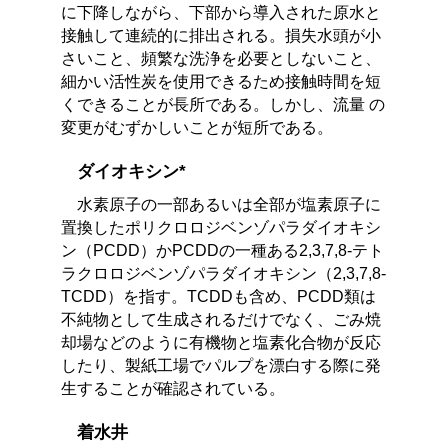
に下降しながら、下部から導入された原水と
接触して連続的に排出される。損失水頭が小
さいこと、頻繁な洗浄を必要としないこと、
細かい活性炭を使用できるため接触時間を短
くできることが長所である。しかし、流量 の
変更がむずかしいことが短所である。
ダイオキシン*
水素原子の一部あるいは全部が塩素原子に
置換したポリクロロジベンゾパラダイオキシ
ン（PCDD）かPCDDの一種ある2,3,7,8-テト
ラクロロジベンゾパラダイオキシン（2,3,7,8-
TCDD）を指す。TCDDも含め、PCDD類は
不純物として生成されるだけでなく、ごみ焼
却場などのように有機物と塩素化合物が反応
したり、製紙工場でパルプを漂白する際に発
生することが確認されている。
着水井