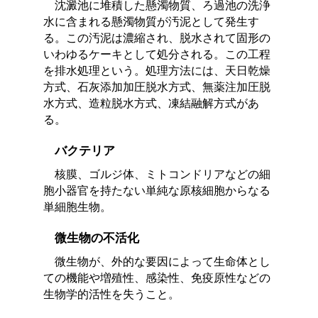
沈澱池に堆積した懸濁物質、ろ過池の洗浄
水に含まれる懸濁物質が汚泥として発生す
る。この汚泥は濃縮され、脱水されて固形の
いわゆるケーキとして処分される。この工程
を排水処理という。処理方法には、天日乾燥
方式、石灰添加加圧脱水方式、無薬注加圧脱
水方式、造粒脱水方式、凍結融解方式があ
る。
バクテリア
核膜、ゴルジ体、ミトコンドリアなどの細
胞小器官を持たない単純な原核細胞からなる
単細胞生物。
微生物の不活化
微生物が、外的な要因によって生命体とし
ての機能や増殖性、感染性、免疫原性などの
生物学的活性を失うこと。