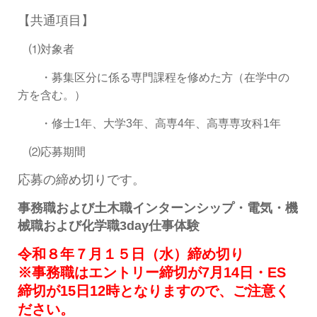
【共通項目】
⑴対象者
・募集区分に係る専門課程を修めた方（在学中の
方を含む。）
・修士1年、大学3年、高専4年、高専専攻科1年
⑵応募期間
応募の締め切りです。
事務職および土木職インターンシップ・電気・機
械職および化学職3day仕事体験
令和８年７
月１５日（水）締め切り
※事務職はエントリー締切が7月14日・ES
締切が15日12時となりますので、ご注意く
ださい。