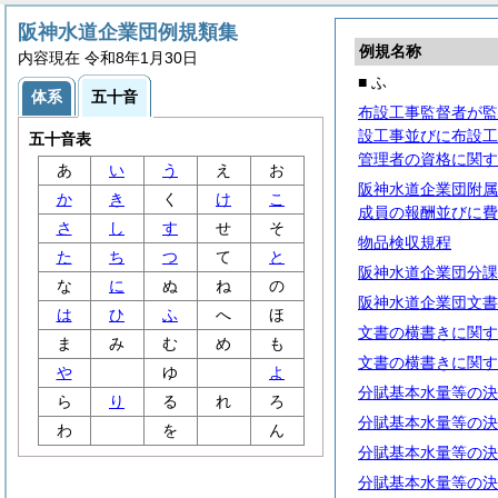
阪神水道企業団例規類集
例規名称
内容現在 令和8年1月30日
■ ふ
体系
五十音
布設工事監督者が監
設工事並びに布設工
五十音表
管理者の資格に関す
あ
い
う
え
お
阪神水道企業団附属
か
き
く
け
こ
成員の報酬並びに費
さ
し
す
せ
そ
物品検収規程
た
ち
つ
て
と
阪神水道企業団分課
な
に
ぬ
ね
の
阪神水道企業団文書
は
ひ
ふ
へ
ほ
文書の横書きに関す
ま
み
む
め
も
文書の横書きに関す
や
ゆ
よ
分賦基本水量等の決
ら
り
る
れ
ろ
分賦基本水量等の決
わ
を
ん
分賦基本水量等の決
分賦基本水量等の決